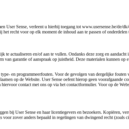
User Sense, verleent u hierbij toegang tot www.usersense.be/de/dk/eu/
ij het recht voor op elk moment de inhoud aan te passen of onderdelen
 te actualiseren en/of aan te vullen. Ondanks deze zorg en aandacht is
 van garantie of aanspraak op juistheid. Deze materialen kunnen op
an type- en programmeerfouten. Voor de gevolgen van dergelijke foute
laatsen op de Website. User Sense oefent hierop geen voorafgaande contr
hiervoor contact met ons op via het contactformulier. Voor op de Web
iggen bij User Sense en haar licentiegevers en bezoekers. Kopiëren, ver
 voor zover anders bepaald in regelingen van dwingend recht (zoals cita