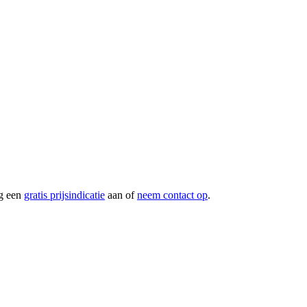
g een
gratis prijsindicatie
aan of
neem contact op
.