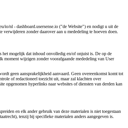
io/nl - dashboard.usersense.io ("de Website") en nodigt u uit de
 te verwijderen zonder daarover aan u mededeling te hoeven doen.
 het mogelijk dat inhoud onvolledig en/of onjuist is. De op de
 elk moment wijzigen zonder voorafgaande mededeling van User
n wordt geen aansprakelijkheid aanvaard. Geen overeenkomst komt tot
ole of redactioneel toezicht uit, maar zal klachten over
site opgenomen hyperlinks naar websites of diensten van derden kan
spreiden en elk ander gebruik van deze materialen is niet toegestaan
atrecht), tenzij bij specifieke materialen anders aangegeven is.