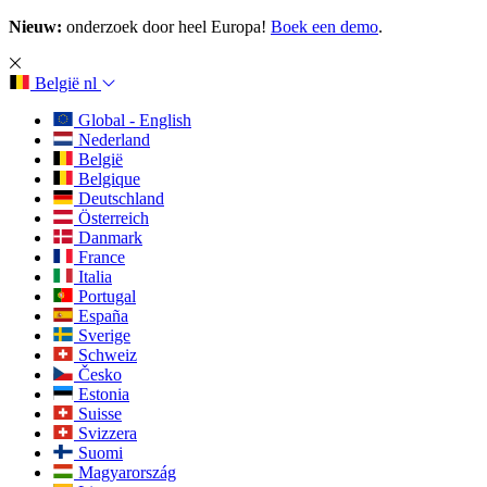
Nieuw:
onderzoek door heel Europa!
Boek een demo
.
België
nl
Global - English
Nederland
België
Belgique
Deutschland
Österreich
Danmark
France
Italia
Portugal
España
Sverige
Schweiz
Česko
Estonia
Suisse
Svizzera
Suomi
Magyarország