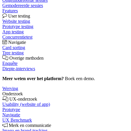
Ongemodereerde sessies
Gemodereerde sessies
Features
User testing
Website testing
Prototype testing
App testing
Concurrentietest
Navigatie
Card sorting
Tree testing
Overige methoden
Enquête
Diepte-interviews
Meer weten over het platform?
Boek een demo.
Werving
Onderzoek
UX-onderzoek
Usability (website of app)
Prototype
Navigatie
UX Benchmark
Merk en communicatie
Imago en brand tracking