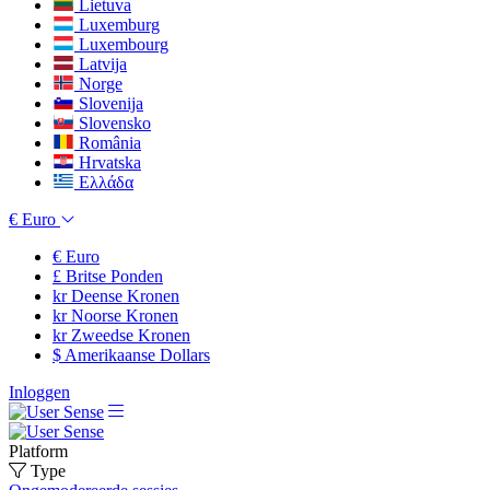
Lietuva
Luxemburg
Luxembourg
Latvija
Norge
Slovenija
Slovensko
România
Hrvatska
Ελλάδα
€
Euro
€
Euro
£
Britse Ponden
kr
Deense Kronen
kr
Noorse Kronen
kr
Zweedse Kronen
$
Amerikaanse Dollars
Inloggen
Platform
Type