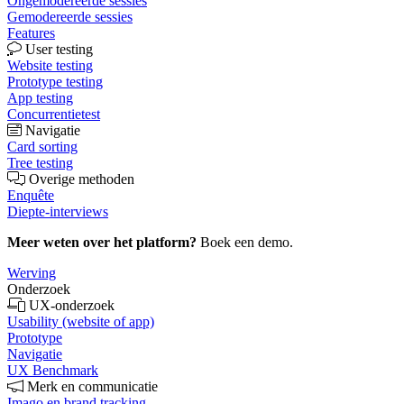
Ongemodereerde sessies
Gemodereerde sessies
Features
User testing
Website testing
Prototype testing
App testing
Concurrentietest
Navigatie
Card sorting
Tree testing
Overige methoden
Enquête
Diepte-interviews
Meer weten over het platform?
Boek een demo.
Werving
Onderzoek
UX-onderzoek
Usability (website of app)
Prototype
Navigatie
UX Benchmark
Merk en communicatie
Imago en brand tracking