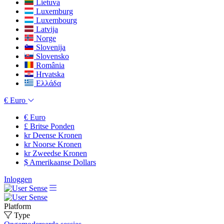
Lietuva
Luxemburg
Luxembourg
Latvija
Norge
Slovenija
Slovensko
România
Hrvatska
Ελλάδα
€
Euro
€
Euro
£
Britse Ponden
kr
Deense Kronen
kr
Noorse Kronen
kr
Zweedse Kronen
$
Amerikaanse Dollars
Inloggen
Platform
Type