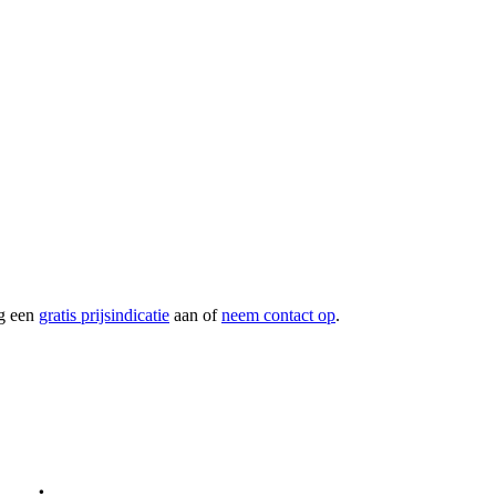
g een
gratis prijsindicatie
aan of
neem contact op
.