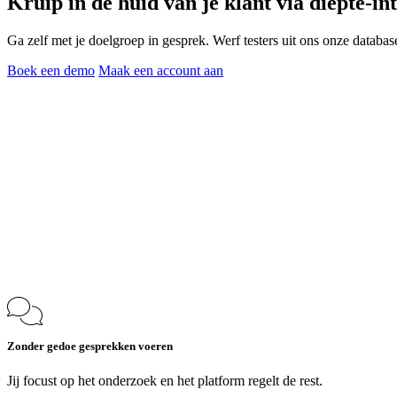
Kruip in de huid van je klant via
diepte-in
Ga zelf met je doelgroep in gesprek. Werf testers uit ons onze databa
Boek een demo
Maak een account aan
Zonder gedoe gesprekken voeren
Jij focust op het onderzoek en het platform regelt de rest.