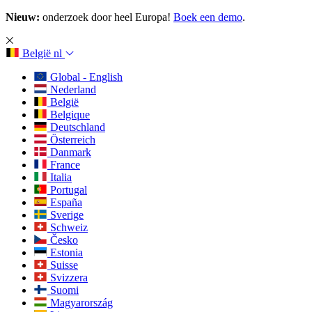
Nieuw:
onderzoek door heel Europa!
Boek een demo
.
België
nl
Global - English
Nederland
België
Belgique
Deutschland
Österreich
Danmark
France
Italia
Portugal
España
Sverige
Schweiz
Česko
Estonia
Suisse
Svizzera
Suomi
Magyarország