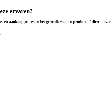
eze ervaren?
ie-
en
aankoopproces
en het
gebruik
van een
product
of
dienst
ervar
k