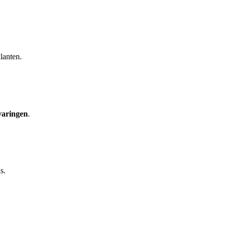
lanten.
varingen
.
s.