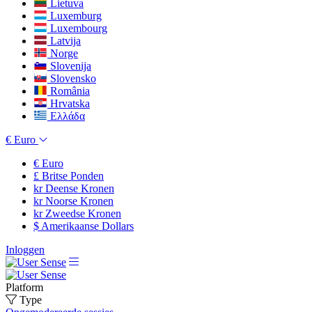
Lietuva
Luxemburg
Luxembourg
Latvija
Norge
Slovenija
Slovensko
România
Hrvatska
Ελλάδα
€
Euro
€
Euro
£
Britse Ponden
kr
Deense Kronen
kr
Noorse Kronen
kr
Zweedse Kronen
$
Amerikaanse Dollars
Inloggen
Platform
Type