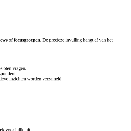
iews
of
focusgroepen
. De precieze invulling hangt af van het
esloten vragen.
espondent.
atieve inzichten worden verzameld.
k voor jullie uit.