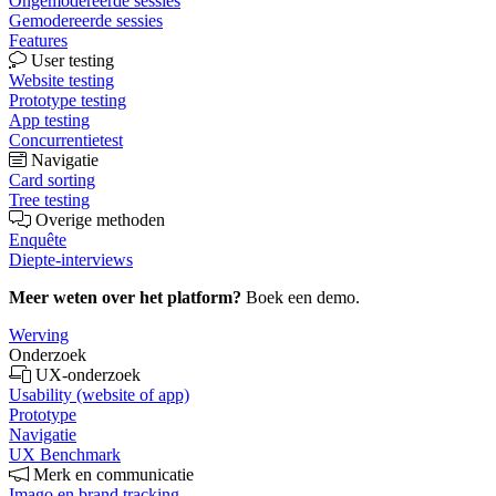
Ongemodereerde sessies
Gemodereerde sessies
Features
User testing
Website testing
Prototype testing
App testing
Concurrentietest
Navigatie
Card sorting
Tree testing
Overige methoden
Enquête
Diepte-interviews
Meer weten over het platform?
Boek een demo.
Werving
Onderzoek
UX-onderzoek
Usability (website of app)
Prototype
Navigatie
UX Benchmark
Merk en communicatie
Imago en brand tracking