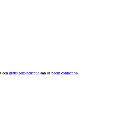
g een
gratis prijsindicatie
aan of
neem contact op
.