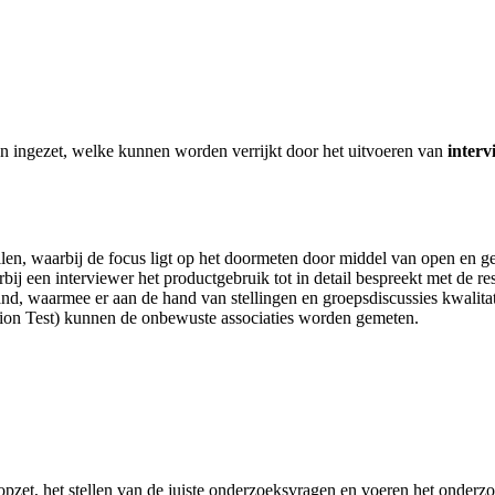
 ingezet, welke kunnen worden verrijkt door het uitvoeren van
interv
llen, waarbij de focus ligt op het doormeten door middel van open en g
bij een interviewer het productgebruik tot in detail bespreekt met de r
and, waarmee er aan de hand van stellingen en groepsdiscussies kwalit
ion Test) kunnen de onbewuste associaties worden gemeten.
zet, het stellen van de juiste onderzoeksvragen en voeren het onderzoe