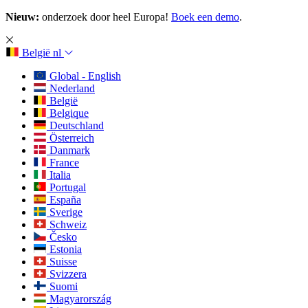
Nieuw:
onderzoek door heel Europa!
Boek een demo
.
België
nl
Global - English
Nederland
België
Belgique
Deutschland
Österreich
Danmark
France
Italia
Portugal
España
Sverige
Schweiz
Česko
Estonia
Suisse
Svizzera
Suomi
Magyarország