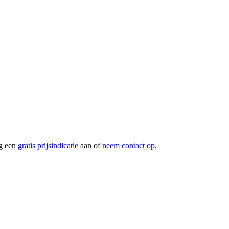
g een
gratis prijsindicatie
aan of
neem contact op
.