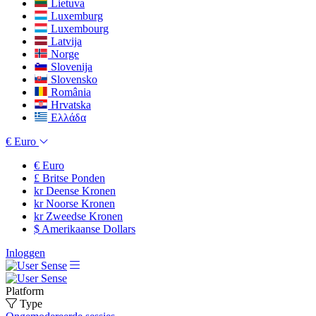
Lietuva
Luxemburg
Luxembourg
Latvija
Norge
Slovenija
Slovensko
România
Hrvatska
Ελλάδα
€
Euro
€
Euro
£
Britse Ponden
kr
Deense Kronen
kr
Noorse Kronen
kr
Zweedse Kronen
$
Amerikaanse Dollars
Inloggen
Platform
Type