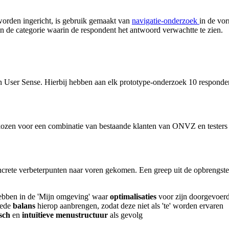
orden ingericht, is gebruik gemaakt van
navigatie-onderzoek
in de vo
 in de categorie waarin de respondent het antwoord verwachtte te zien.
 User Sense. Hierbij hebben aan elk prototype-onderzoek 10 responde
kozen voor een combinatie van bestaande klanten van ONVZ en testers
oncrete verbeterpunten naar voren gekomen. Een greep uit de opbrengste
hebben in de 'Mijn omgeving' waar
optimalisaties
voor zijn doorgevoer
oede
balans
hierop aanbrengen, zodat deze niet als 'te' worden ervaren
isch
en
intuïtieve
menustructuur
als gevolg