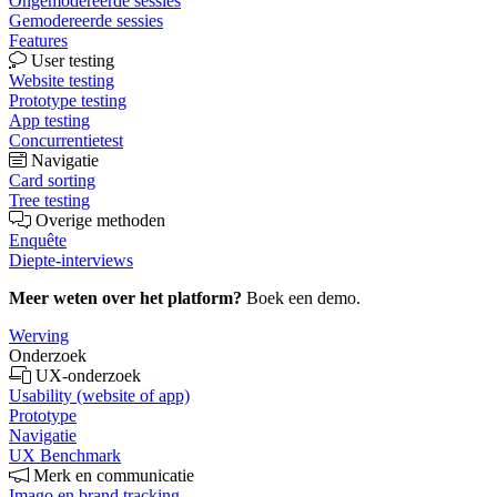
Ongemodereerde sessies
Gemodereerde sessies
Features
User testing
Website testing
Prototype testing
App testing
Concurrentietest
Navigatie
Card sorting
Tree testing
Overige methoden
Enquête
Diepte-interviews
Meer weten over het platform?
Boek een demo.
Werving
Onderzoek
UX-onderzoek
Usability (website of app)
Prototype
Navigatie
UX Benchmark
Merk en communicatie
Imago en brand tracking