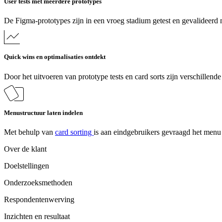
User tests met meerdere prototypes
De Figma-prototypes zijn in een vroeg stadium getest en gevalideerd 
Quick wins en optimalisaties ontdekt
Door het uitvoeren van prototype tests en card sorts zijn verschillen
Menustructuur laten indelen
Met behulp van
card sorting
is aan eindgebruikers gevraagd het menu l
Over de klant
Doelstellingen
Onderzoeksmethoden
Respondentenwerving
Inzichten en resultaat