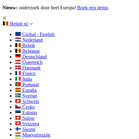
Nieuw:
onderzoek door heel Europa!
Boek een demo
.
België
nl
Global - English
Nederland
België
Belgique
Deutschland
Österreich
Danmark
France
Italia
Portugal
España
Sverige
Schweiz
Česko
Estonia
Suisse
Svizzera
Suomi
Magyarország