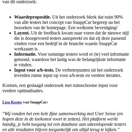
van dit onderzoek:
Waardepropositie.
Uit het onderzoek bleek dat ruim 90%
van alle testers het concept van SnappCar begreep na het
bezoeken van de homepage. Een welkome bevestiging!
Layout.
Uit de feedback kwam naar voren dat de nieuwe stijl
die is doorgevoerd testers aanspreekt en dat zij deze passend
vinden voor een bedrijf in de branche waarin SnappCar
werkzaam is.
Informatie.
Voor sommige testers werd er (te) veel informatie
getoond, waardoor het lastig was de belangrijkste informatie
te vinden.
Input voor a/b-tests.
De verbeterpunten uit het onderzoek
leverden ruime input op voor a/b-tests en verdere iteraties.
Kortom, een geslaagd onderzoek met ruimschootse input voor
verdere optimalisaties.
Liza Koster
van SnappCar:
"Wij vonden het een hele fijne samenwerking met User Sense (en
hopen deze in de toekomst voort te zetten). Het platform werkt
handig, je hebt toegang tot een database aan uiteenlopende testers
en alle resultaten blijven toegankelijk om altijd terug te kijken."