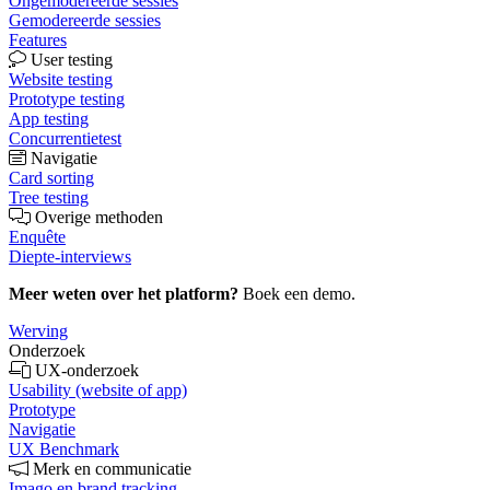
Ongemodereerde sessies
Gemodereerde sessies
Features
User testing
Website testing
Prototype testing
App testing
Concurrentietest
Navigatie
Card sorting
Tree testing
Overige methoden
Enquête
Diepte-interviews
Meer weten over het platform?
Boek een demo.
Werving
Onderzoek
UX-onderzoek
Usability (website of app)
Prototype
Navigatie
UX Benchmark
Merk en communicatie
Imago en brand tracking