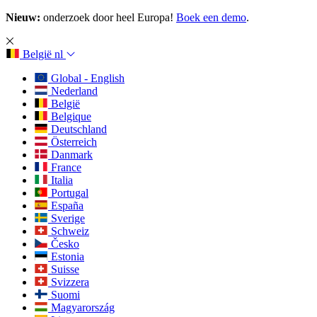
Nieuw:
onderzoek door heel Europa!
Boek een demo
.
België
nl
Global - English
Nederland
België
Belgique
Deutschland
Österreich
Danmark
France
Italia
Portugal
España
Sverige
Schweiz
Česko
Estonia
Suisse
Svizzera
Suomi
Magyarország