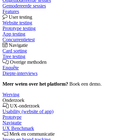
Ongemodereerde sessies
Gemodereerde sessies
Features
User testing
Website testing
Prototype testing
App testing
Concurrentietest
Navigatie
Card sorting
Tree testing
Overige methoden
Enquête
Diepte-interviews
Meer weten over het platform?
Boek een demo.
Werving
Onderzoek
UX-onderzoek
Usability (website of app)
Prototype
Navigatie
UX Benchmark
Merk en communicatie
Imago en brand tracking