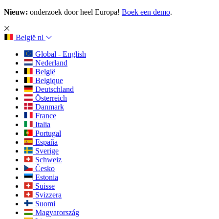
Nieuw:
onderzoek door heel Europa!
Boek een demo
.
België
nl
Global - English
Nederland
België
Belgique
Deutschland
Österreich
Danmark
France
Italia
Portugal
España
Sverige
Schweiz
Česko
Estonia
Suisse
Svizzera
Suomi
Magyarország