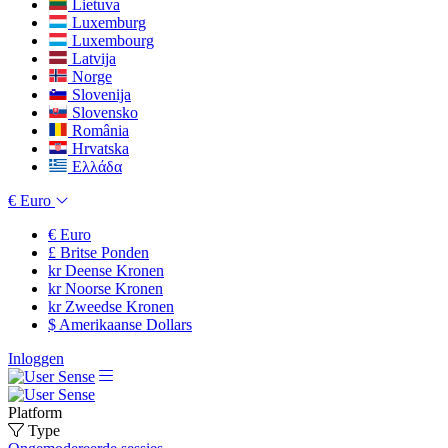
Lietuva
Luxemburg
Luxembourg
Latvija
Norge
Slovenija
Slovensko
România
Hrvatska
Ελλάδα
€
Euro
€
Euro
£
Britse Ponden
kr
Deense Kronen
kr
Noorse Kronen
kr
Zweedse Kronen
$
Amerikaanse Dollars
Inloggen
Platform
Type