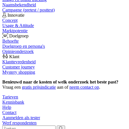
Naamsbekendheid
Campagne (pretest / posttest)
Innovatie
Concept
Usage & Attitude
Marktpotentie
Doelgroep
Behoefte
Doelgroep en persona's
Opinieonderzoek
Klant
Klanttevredenheid
Customer journey
Mystery shopping
Benieuwd naar de kosten of welk onderzoek het beste past?
Vraag een
gratis prijsindicatie
aan of
neem contact op
.
Tarieven
Kennisbank
Help
Contact
Aanmelden als tester
Werf respondenten