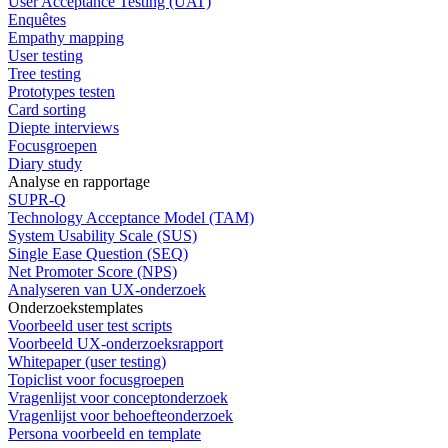
User Acceptance Testing (UAT)
Enquêtes
Empathy mapping
User testing
Tree testing
Prototypes testen
Card sorting
Diepte interviews
Focusgroepen
Diary study
Analyse en rapportage
SUPR-Q
Technology Acceptance Model (TAM)
System Usability Scale (SUS)
Single Ease Question (SEQ)
Net Promoter Score (NPS)
Analyseren van UX-onderzoek
Onderzoekstemplates
Voorbeeld user test scripts
Voorbeeld UX-onderzoeksrapport
Whitepaper (user testing)
Topiclist voor focusgroepen
Vragenlijst voor conceptonderzoek
Vragenlijst voor behoefteonderzoek
Persona voorbeeld en template