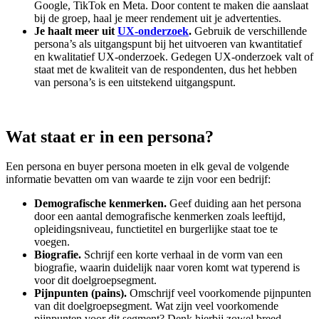
Google, TikTok en Meta. Door content te maken die aanslaat
bij de groep, haal je meer rendement uit je advertenties.
Je haalt meer uit
UX-onderzoek
.
Gebruik de verschillende
persona’s als uitgangspunt bij het uitvoeren van kwantitatief
en kwalitatief UX-onderzoek. Gedegen UX-onderzoek valt of
staat met de kwaliteit van de respondenten, dus het hebben
van persona’s is een uitstekend uitgangspunt.
Wat staat er in een persona?
Een persona en buyer persona moeten in elk geval de volgende
informatie bevatten om van waarde te zijn voor een bedrijf:
Demografische kenmerken.
Geef duiding aan het persona
door een aantal demografische kenmerken zoals leeftijd,
opleidingsniveau, functietitel en burgerlijke staat toe te
voegen.
Biografie.
Schrijf een korte verhaal in de vorm van een
biografie, waarin duidelijk naar voren komt wat typerend is
voor dit doelgroepsegment.
Pijnpunten (pains).
Omschrijf veel voorkomende pijnpunten
van dit doelgroepsegment. Wat zijn veel voorkomende
pijnpunten voor dit segment? Denk hierbij zowel breed