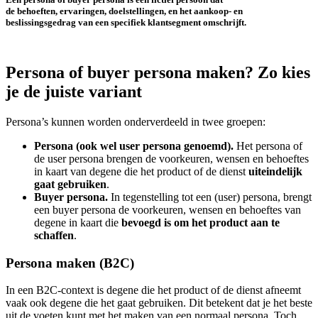
de
behoeften
,
ervaringen
,
doelstellingen
, en het
aankoop- en
beslissingsgedrag
van een specifiek klantsegment omschrijft.
Persona of buyer persona maken? Zo kies
je de juiste variant
Persona’s kunnen worden onderverdeeld in twee groepen:
Persona (ook wel user persona genoemd).
Het persona of
de user persona brengen de voorkeuren, wensen en behoeftes
in kaart van degene die het product of de dienst
uiteindelijk
gaat gebruiken
.
Buyer persona.
In tegenstelling tot een (user) persona, brengt
een buyer persona de voorkeuren, wensen en behoeftes van
degene in kaart die
bevoegd
is om het product aan te
schaffen
.
Persona maken (B2C)
In een B2C-context is degene die het product of de dienst afneemt
vaak ook degene die het gaat gebruiken. Dit betekent dat je het beste
uit de voeten kunt met het maken van een normaal persona. Toch