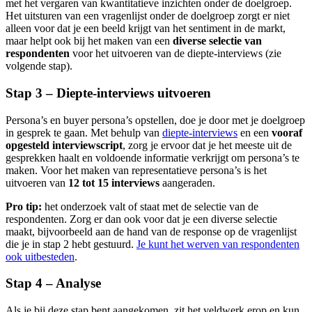
met het vergaren van kwantitatieve inzichten onder de doelgroep.
Het uitsturen van een vragenlijst onder de doelgroep zorgt er niet
alleen voor dat je een beeld krijgt van het sentiment in de markt,
maar helpt ook bij het maken van een
diverse selectie van
respondenten
voor het uitvoeren van de diepte-interviews (zie
volgende stap).
Stap 3 – Diepte-interviews uitvoeren
Persona’s en buyer persona’s opstellen, doe je door met je doelgroep
in gesprek te gaan. Met behulp van
diepte-interviews
en een
vooraf
opgesteld interviewscript
, zorg je ervoor dat je het meeste uit de
gesprekken haalt en voldoende informatie verkrijgt om persona’s te
maken. Voor het maken van representatieve persona’s is het
uitvoeren van
12 tot 15 interviews
aangeraden.
Pro tip:
het onderzoek valt of staat met de selectie van de
respondenten. Zorg er dan ook voor dat je een diverse selectie
maakt, bijvoorbeeld aan de hand van de response op de vragenlijst
die je in stap 2 hebt gestuurd.
Je kunt het werven van respondenten
ook uitbesteden
.
Stap 4 – Analyse
Als je bij deze stap bent aangekomen, zit het veldwerk erop en kun