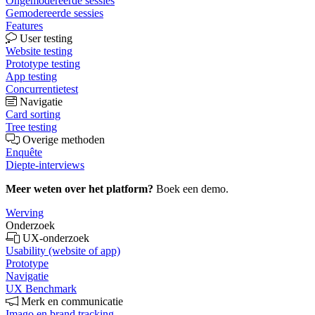
Ongemodereerde sessies
Gemodereerde sessies
Features
User testing
Website testing
Prototype testing
App testing
Concurrentietest
Navigatie
Card sorting
Tree testing
Overige methoden
Enquête
Diepte-interviews
Meer weten over het platform?
Boek een demo.
Werving
Onderzoek
UX-onderzoek
Usability (website of app)
Prototype
Navigatie
UX Benchmark
Merk en communicatie
Imago en brand tracking