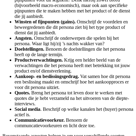
(bijvoorbeeld macro-economisch), maar ook aan specifieke
pijnpunten die te maken hebben met het product of de dienst
die jij aanbiedt.
Winsten of fijnpunten (gains).
Omschrijf de voordelen en
beweegredenen die dit persona ziet bij het type product of
dienst dat jij aanbiedt.
Angsten.
Omschrijf de onderwerpen die spelen bij het
persona. Waar ligt hij/zij ’s nachts wakker van?
Doelstellingen.
Benoem de doelstellingen die het persona
heeft op de lange termijn.
Productverwachtingen.
Krijg een helder beeld van de
verwachtingen die het persona heeft met betrekking tot jouw
product en/of dienstverlening.
Aankoop- en beslissingsgedrag.
Vat samen hoe dit persona
een beslissing maakt en omschrijf hoe het aankoopproces er
voor dit persona uitziet.
Quotes.
Breng het persona tot leven door te werken met
quotes die je hebt verzameld na het uitvoeren van de diepte-
interviews.
Social media
. Beschrijf op welke kanalen het (buyer) persona
actief is.
Communicatievoorkeur.
Benoem de
communcatievoorkeuren en licht deze toe.
Bovenstaande aspecten helpen je om voor verschillende soorten