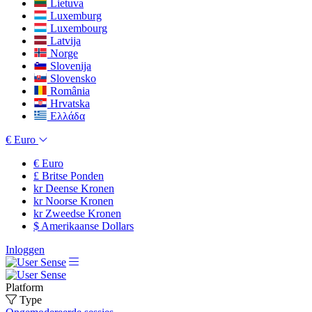
Lietuva
Luxemburg
Luxembourg
Latvija
Norge
Slovenija
Slovensko
România
Hrvatska
Ελλάδα
€
Euro
€
Euro
£
Britse Ponden
kr
Deense Kronen
kr
Noorse Kronen
kr
Zweedse Kronen
$
Amerikaanse Dollars
Inloggen
Platform
Type