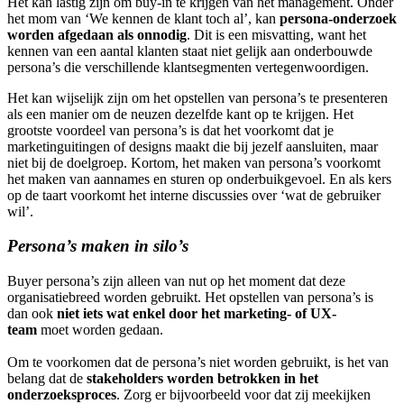
Het kan lastig zijn om buy-in te krijgen van het management. Onder
het mom van ‘We kennen de klant toch al’, kan
persona-onderzoek
worden afgedaan als onnodig
. Dit is een misvatting, want het
kennen van een aantal klanten staat niet gelijk aan onderbouwde
persona’s die verschillende klantsegmenten vertegenwoordigen.
Het kan wijselijk zijn om het opstellen van persona’s te presenteren
als een manier om de neuzen dezelfde kant op te krijgen. Het
grootste voordeel van persona’s is dat het voorkomt dat je
marketinguitingen of designs maakt die bij jezelf aansluiten, maar
niet bij de doelgroep. Kortom, het maken van persona’s voorkomt
het maken van aannames en sturen op onderbuikgevoel. En als kers
op de taart voorkomt het interne discussies over ‘wat de gebruiker
wil’.
Persona’s maken in silo’s
Buyer persona’s zijn alleen van nut op het moment dat deze
organisatiebreed worden gebruikt. Het opstellen van persona’s is
dan ook
niet iets wat enkel door het marketing- of UX-
team
moet worden gedaan.
Om te voorkomen dat de persona’s niet worden gebruikt, is het van
belang dat de
stakeholders worden betrokken in het
onderzoeksproces
. Zorg er bijvoorbeeld voor dat zij meekijken