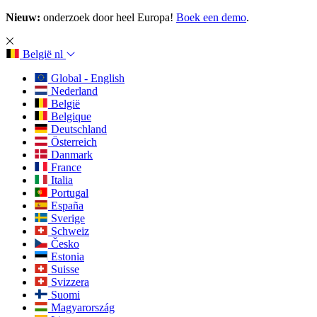
Nieuw:
onderzoek door heel Europa!
Boek een demo
.
België
nl
Global - English
Nederland
België
Belgique
Deutschland
Österreich
Danmark
France
Italia
Portugal
España
Sverige
Schweiz
Česko
Estonia
Suisse
Svizzera
Suomi
Magyarország