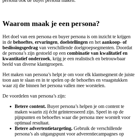
persona ook de buyer persona maken.
Waarom maak je een persona?
Het doel van een persona en buyer persona is om inzicht te krijgen
in de
behoeftes
,
ervaringen
,
doelstellingen
en het
aankoop- of
beslissingsgedrag
van verschillende doelgroepsegmenten. Doordat
de persona’s zijn gestoeld op een
combinatie van kwalitatief en
kwantitatief onderzoek
, krijg je een realistisch en betrouwbaar
beeld van diverse klantgroepen.
Het maken van persona’s helpt je om voor elk klantsegment de juiste
toon aan te slaan en in te spelen op de behoeftes en vraagstukken
waar zij die binnen het persona vallen mee worstelen.
De voordelen van persona’s zijn:
Betere content.
Buyer persona’s helpen je om content te
maken waarin zij écht geïnteresseerd zijn. Speel in op de
pijnpunten en behoeftes waar die persona mee worstelt voor
optimaal resultaat.
Betere advertentietargeting.
Gebruik de verschillende
persona’s als uitgangspunt voor adverentiecampagnes op