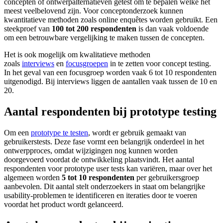
concepten of ontwerpalternatieven getest om te bepalen welke het
meest veelbelovend zijn. Voor conceptonderzoek kunnen
kwantitatieve methoden zoals online enquêtes worden gebruikt. Een
steekproef van
100 tot 200 respondenten
is dan vaak voldoende
om een betrouwbare vergelijking te maken tussen de concepten.
Het is ook mogelijk om kwalitatieve methoden
zoals
interviews
en
focusgroepen
in te zetten voor concept testing.
In het geval van een focusgroep worden vaak 6 tot 10 respondenten
uitgenodigd. Bij interviews liggen de aantallen vaak tussen de 10 en
20.
Aantal respondenten bij prototype testing
Om een
prototype te testen
, wordt er gebruik gemaakt van
gebruikerstests. Deze fase vormt een belangrijk onderdeel in het
ontwerpproces, omdat wijzigingen nog kunnen worden
doorgevoerd voordat de ontwikkeling plaatsvindt. Het aantal
respondenten voor prototype user tests kan variëren, maar over het
algemeen worden
5 tot 10 respondenten
per gebruikersgroep
aanbevolen. Dit aantal stelt onderzoekers in staat om belangrijke
usability-problemen te identificeren en iteraties door te voeren
voordat het product wordt gelanceerd.