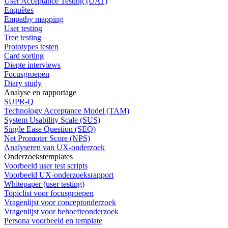
User Acceptance Testing (UAT)
Enquêtes
Empathy mapping
User testing
Tree testing
Prototypes testen
Card sorting
Diepte interviews
Focusgroepen
Diary study
Analyse en rapportage
SUPR-Q
Technology Acceptance Model (TAM)
System Usability Scale (SUS)
Single Ease Question (SEQ)
Net Promoter Score (NPS)
Analyseren van UX-onderzoek
Onderzoekstemplates
Voorbeeld user test scripts
Voorbeeld UX-onderzoeksrapport
Whitepaper (user testing)
Topiclist voor focusgroepen
Vragenlijst voor conceptonderzoek
Vragenlijst voor behoefteonderzoek
Persona voorbeeld en template