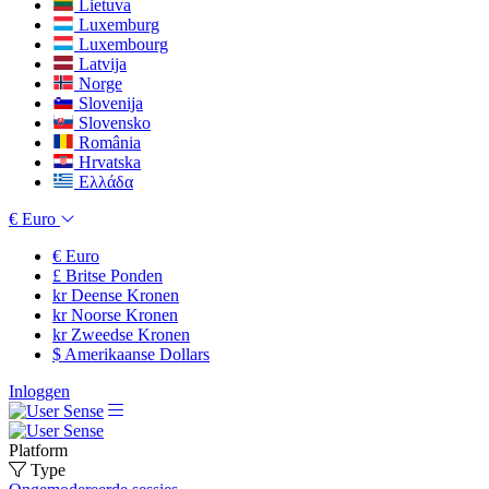
Lietuva
Luxemburg
Luxembourg
Latvija
Norge
Slovenija
Slovensko
România
Hrvatska
Ελλάδα
€
Euro
€
Euro
£
Britse Ponden
kr
Deense Kronen
kr
Noorse Kronen
kr
Zweedse Kronen
$
Amerikaanse Dollars
Inloggen
Platform
Type