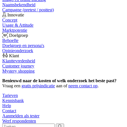
Naamsbekendheid
Campagne (pretest / posttest)
Innovatie
Concept
Usage & Attitude
Marktpotentie
Doelgroep
Behoefte
Doelgroep en persona's
Opinieonderzoek
Klant
Klanttevredenheid
Customer journey
Mystery shopping
Benieuwd naar de kosten of welk onderzoek het beste past?
Vraag een
gratis prijsindicatie
aan of
neem contact op
.
Tarieven
Kennisbank
Help
Contact
Aanmelden als tester
Werf respondenten