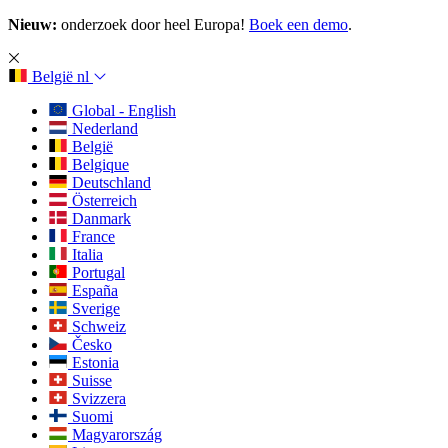
Nieuw:
onderzoek door heel Europa!
Boek een demo
.
België
nl
Global - English
Nederland
België
Belgique
Deutschland
Österreich
Danmark
France
Italia
Portugal
España
Sverige
Schweiz
Česko
Estonia
Suisse
Svizzera
Suomi
Magyarország