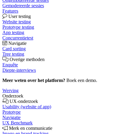
Ongemodereerde sessies
Gemodereerde sessies
Features
User testing
Website testing
Prototype testing
App testing
Concurrentietest
Navigatie
Card sorting
Tree testing
Overige methoden
Enquête
Diepte-interviews
Meer weten over het platform?
Boek een demo.
Werving
Onderzoek
UX-onderzoek
Usability (website of app)
Prototype
Navigatie
UX Benchmark
Merk en communicatie
Imago en brand tracking