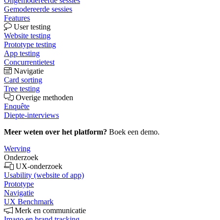
Ongemodereerde sessies
Gemodereerde sessies
Features
User testing
Website testing
Prototype testing
App testing
Concurrentietest
Navigatie
Card sorting
Tree testing
Overige methoden
Enquête
Diepte-interviews
Meer weten over het platform?
Boek een demo.
Werving
Onderzoek
UX-onderzoek
Usability (website of app)
Prototype
Navigatie
UX Benchmark
Merk en communicatie
Imago en brand tracking