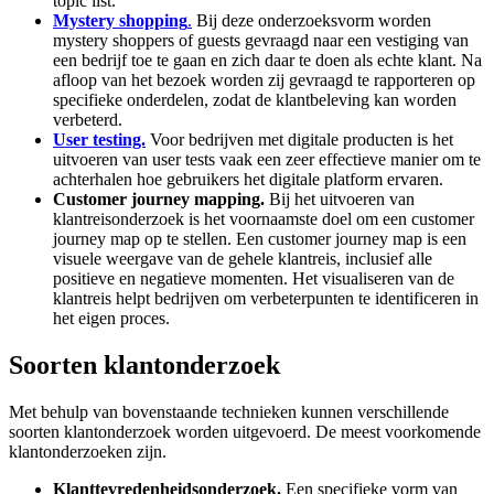
topic list.
Mystery shopping
.
Bij deze onderzoeksvorm worden
mystery shoppers of guests gevraagd naar een vestiging van
een bedrijf toe te gaan en zich daar te doen als echte klant. Na
afloop van het bezoek worden zij gevraagd te rapporteren op
specifieke onderdelen, zodat de klantbeleving kan worden
verbeterd.
User testing.
Voor bedrijven met digitale producten is het
uitvoeren van user tests vaak een zeer effectieve manier om te
achterhalen hoe gebruikers het digitale platform ervaren.
Customer journey mapping.
Bij het uitvoeren van
klantreisonderzoek is het voornaamste doel om een customer
journey map op te stellen. Een customer journey map is een
visuele weergave van de gehele klantreis, inclusief alle
positieve en negatieve momenten. Het visualiseren van de
klantreis helpt bedrijven om verbeterpunten te identificeren in
het eigen proces.
Soorten klantonderzoek
Met behulp van bovenstaande technieken kunnen verschillende
soorten klantonderzoek worden uitgevoerd. De meest voorkomende
klantonderzoeken zijn.
Klanttevredenheidsonderzoek.
Een specifieke vorm van