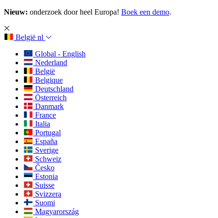
Nieuw:
onderzoek door heel Europa!
Boek een demo
.
België
nl
Global - English
Nederland
België
Belgique
Deutschland
Österreich
Danmark
France
Italia
Portugal
España
Sverige
Schweiz
Česko
Estonia
Suisse
Svizzera
Suomi
Magyarország