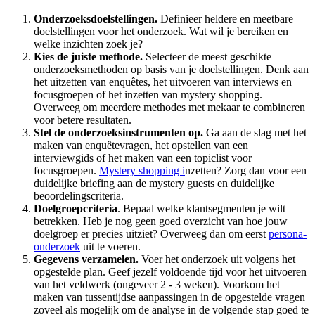
Onderzoeksdoelstellingen.
Definieer heldere en meetbare
doelstellingen voor het onderzoek. Wat wil je bereiken en
welke inzichten zoek je?
Kies de juiste methode.
Selecteer de meest geschikte
onderzoeksmethoden op basis van je doelstellingen. Denk aan
het uitzetten van enquêtes, het uitvoeren van interviews en
focusgroepen of het inzetten van mystery shopping.
Overweeg om meerdere methodes met mekaar te combineren
voor betere resultaten.
Stel de onderzoeksinstrumenten op.
Ga aan de slag met het
maken van enquêtevragen, het opstellen van een
interviewgids of het maken van een topiclist voor
focusgroepen.
Mystery shopping i
nzetten? Zorg dan voor een
duidelijke briefing aan de mystery guests en duidelijke
beoordelingscriteria.
Doelgroepcriteria
. Bepaal welke klantsegmenten je wilt
betrekken. Heb je nog geen goed overzicht van hoe jouw
doelgroep er precies uitziet? Overweeg dan om eerst
persona-
onderzoek
uit te voeren.
Gegevens verzamelen.
Voer het onderzoek uit volgens het
opgestelde plan. Geef jezelf voldoende tijd voor het uitvoeren
van het veldwerk (ongeveer 2 - 3 weken). Voorkom het
maken van tussentijdse aanpassingen in de opgestelde vragen
zoveel als mogelijk om de analyse in de volgende stap goed te