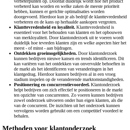
verbeterpunten op. Doordat duidelijk wordt hoe het product
verbeterd kan worden en welke zaken de meeste prioriteit
hebben, kunnen er gerichte optimalisaties worden
doorgevoerd. Hierdoor kun je als bedrijf de klanttevredenheid
verbeteren en de kans op herhaalde aankopen vergroten.
Klanttevredenheid en loyaliteit.
Klanttevredenheid is
essentieel voor het behouden van klanten en het opbouwen
van merkloyaliteit. Door klantonderzoek uit te voeren wordt
duidelijk hoe tevreden klanten zijn en welke aspecten hier het
meest - of minst - aan bijdragen.
Ontdekken groeimogelijkheden.
Door klantonderzoek
kunnen bedrijven nieuwe kansen en trends identificeren. Dit
kan variëren van het ontdekken van onvervulde behoeften in
de markt als het identificeren van veranderingen in het
klantgedrag. Hierdoor kunnen bedrijven al in een vroeg
stadium inspelen op de veranderende marktomstandigheden.
Positionering en concurrentievoordeel.
Klantonderzoek
helpt bedrijven om zich effectief te positioneren in de markt
ten opzichte van concurrenten. Zo voeren kunnen bedrijven
zowel onderzoek uitvoeren onder hun eigen klanten, als die
van de concurrent. De inzichten uit het onderzoek kunnen
vervolgens worden gebruikt om een competitief voordeel te
behalen.
Methoden voor klantonderzoek