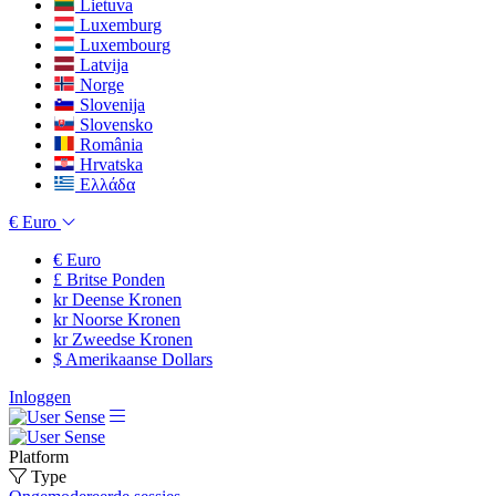
Lietuva
Luxemburg
Luxembourg
Latvija
Norge
Slovenija
Slovensko
România
Hrvatska
Ελλάδα
€
Euro
€
Euro
£
Britse Ponden
kr
Deense Kronen
kr
Noorse Kronen
kr
Zweedse Kronen
$
Amerikaanse Dollars
Inloggen
Platform
Type