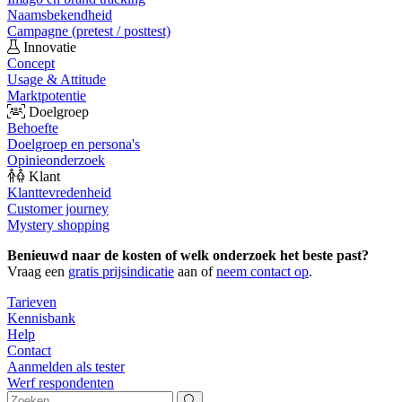
Naamsbekendheid
Campagne (pretest / posttest)
Innovatie
Concept
Usage & Attitude
Marktpotentie
Doelgroep
Behoefte
Doelgroep en persona's
Opinieonderzoek
Klant
Klanttevredenheid
Customer journey
Mystery shopping
Benieuwd naar de kosten of welk onderzoek het beste past?
Vraag een
gratis prijsindicatie
aan of
neem contact op
.
Tarieven
Kennisbank
Help
Contact
Aanmelden als tester
Werf respondenten