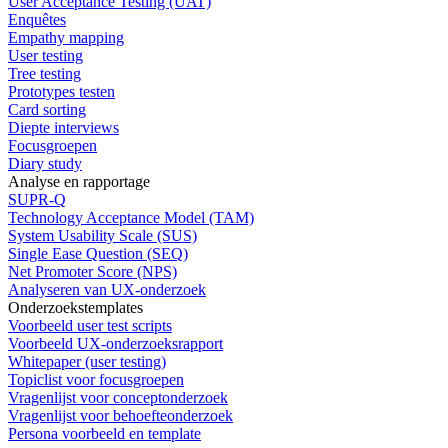
User Acceptance Testing (UAT)
Enquêtes
Empathy mapping
User testing
Tree testing
Prototypes testen
Card sorting
Diepte interviews
Focusgroepen
Diary study
Analyse en rapportage
SUPR-Q
Technology Acceptance Model (TAM)
System Usability Scale (SUS)
Single Ease Question (SEQ)
Net Promoter Score (NPS)
Analyseren van UX-onderzoek
Onderzoekstemplates
Voorbeeld user test scripts
Voorbeeld UX-onderzoeksrapport
Whitepaper (user testing)
Topiclist voor focusgroepen
Vragenlijst voor conceptonderzoek
Vragenlijst voor behoefteonderzoek
Persona voorbeeld en template