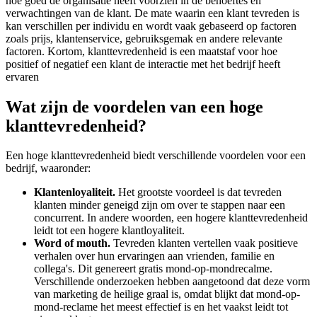
hoe goed de organisatie heeft voorzien in de behoeftes en
verwachtingen van de klant. De mate waarin een klant tevreden is
kan verschillen per individu en wordt vaak gebaseerd op factoren
zoals prijs, klantenservice, gebruiksgemak en andere relevante
factoren. Kortom, klanttevredenheid is een maatstaf voor hoe
positief of negatief een klant de interactie met het bedrijf heeft
ervaren
Wat zijn de voordelen van een hoge
klanttevredenheid?
Een hoge klanttevredenheid biedt verschillende voordelen voor een
bedrijf, waaronder:
Klantenloyaliteit.
Het grootste voordeel is dat tevreden
klanten minder geneigd zijn om over te stappen naar een
concurrent. In andere woorden, een hogere klanttevredenheid
leidt tot een hogere klantloyaliteit.
Word of mouth.
Tevreden klanten vertellen vaak positieve
verhalen over hun ervaringen aan vrienden, familie en
collega's. Dit genereert gratis mond-op-mondrecalme.
Verschillende onderzoeken hebben aangetoond dat deze vorm
van marketing de heilige graal is, omdat blijkt dat mond-op-
mond-reclame het meest effectief is en het vaakst leidt tot