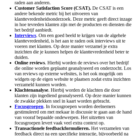
raden aan anderen.
Customer Satisfaction Score (CSAT).
De CSAT is een
andere bekende metric bij het uitvoeren van
klanttevredenheidsonderzoek. Deze metric geeft direct inzage
in hoe tevreden klanten zijn met de producten en diensten die
het bedrijf aanbiedt.
Interviews
. Om een goed beeld te krijgen van de algehele
klanttevredenheid, is het aan te raden ook interviews uit te
voeren met klanten. Op deze manier verzamel je extra
inzichten die je kunnen helpen de klanttevredenheid beter te
duiden.
Online reviews
. Hierbij worden de reviews over het bedrijf
die online worden geplaatst geanalyseerd en onderzocht. Los
van reviews op externe websites, is het ook mogelijk om
widgets op de eigen website te plaatsen zodat extra inzichten
verzameld kunnen worden.
Klachtenanalyse
. Hierbij worden de klachten die door
klanten zijn ingediend geanalyseerd. Op deze manier kunnen
de zwakke plekken snel in kaart worden gebracht.
Focusgroepen
. In focusgroepen worden deelnemers
gestimuleerd om met mekaar in discussie te gaan aan de hand
van vooraf bepaalde ondewerpen. Het uitzetten van
focusgroepen levert vaak veel extra context op.
Transactionele feedbackformulieren.
Het verzamelen van
feedback direct na een specifieke interactie, bijvoorbeeld na