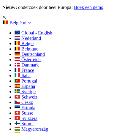
Nieuw:
onderzoek door heel Europa!
Boek een demo
.
België
nl
Global - English
Nederland
België
Belgique
Deutschland
Österreich
Danmark
France
Italia
Portugal
España
Sverige
Schweiz
Česko
Estonia
Suisse
Svizzera
Suomi
Magyarország