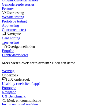
Ongemodereerde sessies
Gemodereerde sessies
Features
User testing
Website testing
Prototype testing
App testing
Concurrentietest
Navigatie
Card sorting
Tree testing
Overige methoden
Enquête
Diepte-interviews
Meer weten over het platform?
Boek een demo.
Werving
Onderzoek
UX-onderzoek
Usability (website of app)
Prototype
Navigatie
UX Benchmark
Merk en communicatie
Imago en brand tracking