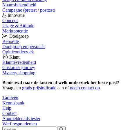
Naamsbekendheid
Campagne (pretest / posttest)
Innovatie
Concept
Usage & Attitude
Marktpotentie
Doelgroep
Behoefte
Doelgroep en persona's
Opinieonderzoek
Klant
Klanttevredenheid
Customer journey
Mystery shopping
Benieuwd naar de kosten of welk onderzoek het beste past?
Vraag een
gratis prijsindicatie
aan of
neem contact op
.
Tarieven
Kennisbank
Help
Contact
Aanmelden als tester
Werf respondenten