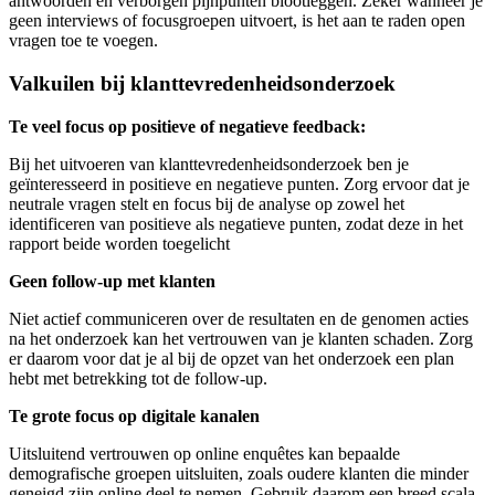
antwoorden en verborgen pijnpunten blootleggen. Zeker wanneer je
geen interviews of focusgroepen uitvoert, is het aan te raden open
vragen toe te voegen.
Valkuilen bij klanttevredenheidsonderzoek
Te veel focus op positieve of negatieve feedback:
Bij het uitvoeren van klanttevredenheidsonderzoek ben je
geïnteresseerd in positieve en negatieve punten. Zorg ervoor dat je
neutrale vragen stelt en focus bij de analyse op zowel het
identificeren van positieve als negatieve punten, zodat deze in het
rapport beide worden toegelicht
Geen follow-up met klanten
Niet actief communiceren over de resultaten en de genomen acties
na het onderzoek kan het vertrouwen van je klanten schaden. Zorg
er daarom voor dat je al bij de opzet van het onderzoek een plan
hebt met betrekking tot de follow-up.
Te grote focus op digitale kanalen
Uitsluitend vertrouwen op online enquêtes kan bepaalde
demografische groepen uitsluiten, zoals oudere klanten die minder
geneigd zijn online deel te nemen. Gebruik daarom een breed scala