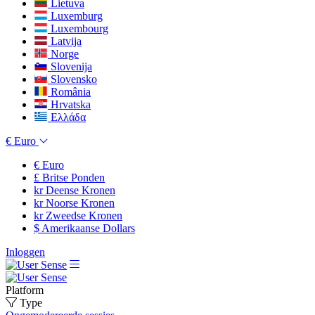
Lietuva
Luxemburg
Luxembourg
Latvija
Norge
Slovenija
Slovensko
România
Hrvatska
Ελλάδα
€
Euro
€
Euro
£
Britse Ponden
kr
Deense Kronen
kr
Noorse Kronen
kr
Zweedse Kronen
$
Amerikaanse Dollars
Inloggen
Platform
Type