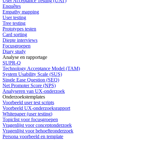
User Acceptance Testing (UAT)
Enquêtes
Empathy mapping
User testing
Tree testing
Prototypes testen
Card sorting
Diepte interviews
Focusgroepen
Diary study
Analyse en rapportage
SUPR-Q
Technology Acceptance Model (TAM)
System Usability Scale (SUS)
Single Ease Question (SEQ)
Net Promoter Score (NPS)
Analyseren van UX-onderzoek
Onderzoekstemplates
Voorbeeld user test scripts
Voorbeeld UX-onderzoeksrapport
Whitepaper (user testing)
Topiclist voor focusgroepen
Vragenlijst voor conceptonderzoek
Vragenlijst voor behoefteonderzoek
Persona voorbeeld en template