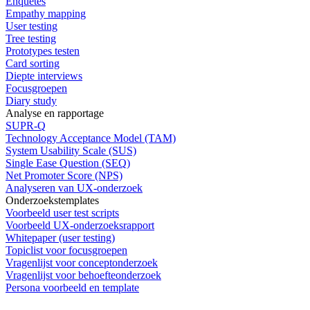
Enquêtes
Empathy mapping
User testing
Tree testing
Prototypes testen
Card sorting
Diepte interviews
Focusgroepen
Diary study
Analyse en rapportage
SUPR-Q
Technology Acceptance Model (TAM)
System Usability Scale (SUS)
Single Ease Question (SEQ)
Net Promoter Score (NPS)
Analyseren van UX-onderzoek
Onderzoekstemplates
Voorbeeld user test scripts
Voorbeeld UX-onderzoeksrapport
Whitepaper (user testing)
Topiclist voor focusgroepen
Vragenlijst voor conceptonderzoek
Vragenlijst voor behoefteonderzoek
Persona voorbeeld en template