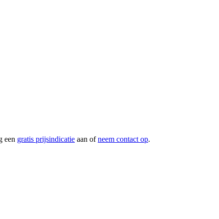
g een
gratis prijsindicatie
aan of
neem contact op
.