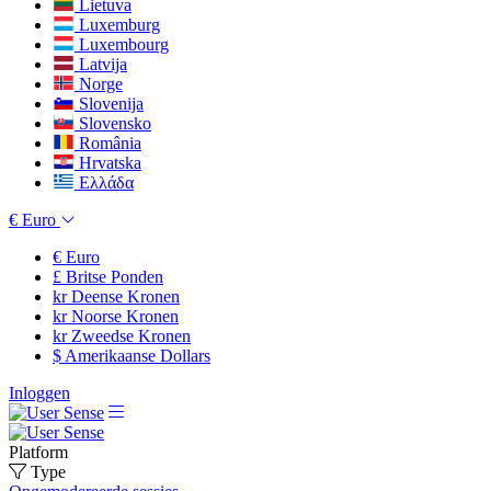
Lietuva
Luxemburg
Luxembourg
Latvija
Norge
Slovenija
Slovensko
România
Hrvatska
Ελλάδα
€
Euro
€
Euro
£
Britse Ponden
kr
Deense Kronen
kr
Noorse Kronen
kr
Zweedse Kronen
$
Amerikaanse Dollars
Inloggen
Platform
Type