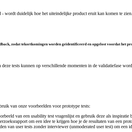
 wordt duidelijk hoe het uiteindelijke product eruit kan komen te zien
edback, zodat
tekortkomingen
worden geïdentificeerd en opgelost
voordat
het pr
n deze tests kunnen op verschillende momenten in de validatiefase worden
bruik van onze voorbeelden voor prototype tests:
beeld van een usability test vragenlijst en gebruik deze als inspiratie
oeksrapport om een idee te krijgen hoe je de resultaten van een proto
en van user tests zonder interviewer (unmoderated user test) om een i