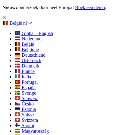
Nieuw:
onderzoek door heel Europa!
Boek een demo
.
België
nl
Global - English
Nederland
België
Belgique
Deutschland
Österreich
Danmark
France
Italia
Portugal
España
Sverige
Schweiz
Česko
Estonia
Suisse
Svizzera
Suomi
Magyarország