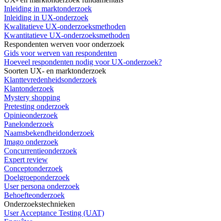
Inleiding in marktonderzoek
Inleiding in UX-onderzoek
Kwalitatieve UX-onderzoeksmethoden
Kwantitatieve UX-onderzoeksmethoden
Respondenten werven voor onderzoek
Gids voor werven van respondenten
Hoeveel respondenten nodig voor UX-onderzoek?
Soorten UX- en marktonderzoek
Klanttevredenheidsonderzoek
Klantonderzoek
Mystery shopping
Pretesting onderzoek
Opinieonderzoek
Panelonderzoek
Naamsbekendheidonderzoek
Imago onderzoek
Concurrentieonderzoek
Expert review
Conceptonderzoek
Doelgroeponderzoek
User persona onderzoek
Behoefteonderzoek
Onderzoekstechnieken
User Acceptance Testing (UAT)