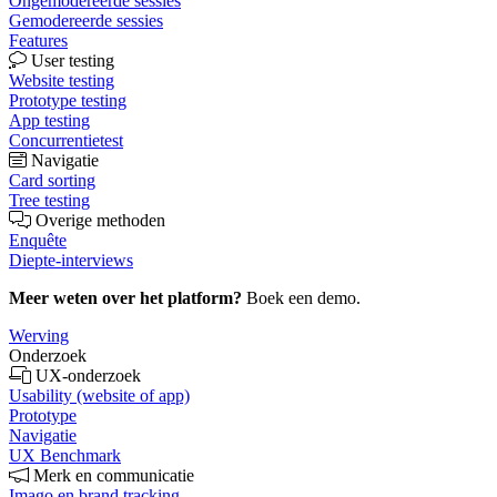
Ongemodereerde sessies
Gemodereerde sessies
Features
User testing
Website testing
Prototype testing
App testing
Concurrentietest
Navigatie
Card sorting
Tree testing
Overige methoden
Enquête
Diepte-interviews
Meer weten over het platform?
Boek een demo.
Werving
Onderzoek
UX-onderzoek
Usability (website of app)
Prototype
Navigatie
UX Benchmark
Merk en communicatie
Imago en brand tracking