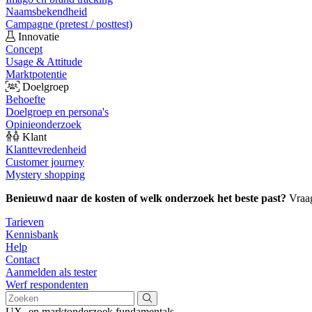
Naamsbekendheid
Campagne (pretest / posttest)
Innovatie
Concept
Usage & Attitude
Marktpotentie
Doelgroep
Behoefte
Doelgroep en persona's
Opinieonderzoek
Klant
Klanttevredenheid
Customer journey
Mystery shopping
Benieuwd naar de kosten of welk onderzoek het beste past?
Vraa
Tarieven
Kennisbank
Help
Contact
Aanmelden als tester
Werf respondenten
UX- en marktonderzoek fundamentals