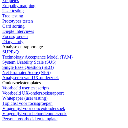
Enquêtes
Empathy mapping
User testing
Tree testing
Prototypes testen
Card sorting
Diepte interviews
Focusgroepen
Diary study
Analyse en rapportage
SUPR-Q
Technology Acceptance Model (TAM)
System Usability Scale (SUS)
Single Ease Question (SEQ)
Net Promoter Score (NPS)
Analyseren van UX-onderzoek
Onderzoekstemplates
Voorbeeld user test scripts
Voorbeeld UX-onderzoeksrapport
Whitepaper (user testing)
Topiclist voor focusgroepen
Vragenlijst voor conceptonderzoek
Vragenlijst voor behoefteonderzoek
Persona voorbeeld en template