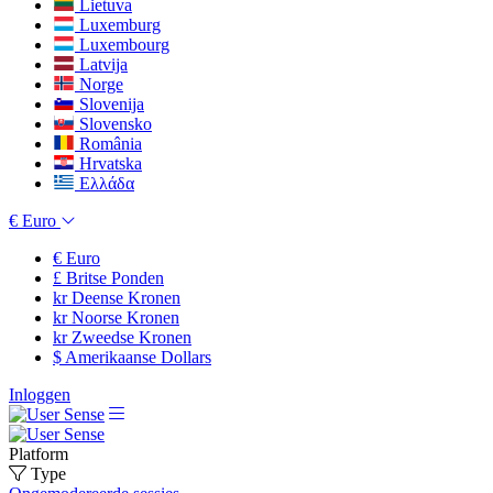
Lietuva
Luxemburg
Luxembourg
Latvija
Norge
Slovenija
Slovensko
România
Hrvatska
Ελλάδα
€
Euro
€
Euro
£
Britse Ponden
kr
Deense Kronen
kr
Noorse Kronen
kr
Zweedse Kronen
$
Amerikaanse Dollars
Inloggen
Platform
Type