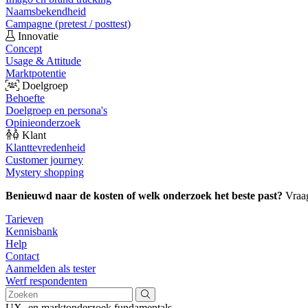
Naamsbekendheid
Campagne (pretest / posttest)
Innovatie
Concept
Usage & Attitude
Marktpotentie
Doelgroep
Behoefte
Doelgroep en persona's
Opinieonderzoek
Klant
Klanttevredenheid
Customer journey
Mystery shopping
Benieuwd naar de kosten of welk onderzoek het beste past?
Vraa
Tarieven
Kennisbank
Help
Contact
Aanmelden als tester
Werf respondenten
UX- en marktonderzoek fundamentals