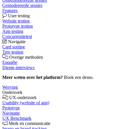
Ongemodereerde sessies
Gemodereerde sessies
Features
User testing
Website testing
Prototype testing
App testing
Concurrentietest
Navigatie
Card sorting
Tree testing
Overige methoden
Enquête
Diepte-interviews
Meer weten over het platform?
Boek een demo.
Werving
Onderzoek
UX-onderzoek
Usability (website of app)
Prototype
Navigatie
UX Benchmark
Merk en communicatie
Imago en brand tracking