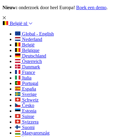
Nieuw:
onderzoek door heel Europa!
Boek een demo
.
België
nl
Global - English
Nederland
België
Belgique
Deutschland
Österreich
Danmark
France
Italia
Portugal
España
Sverige
Schweiz
Česko
Estonia
Suisse
Svizzera
Suomi
Magyarország