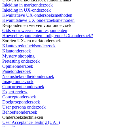
Inleiding in marktonderzoek
Inleiding in UX-onderzoek
Kwalitatieve UX-onderzoeksmethoden
Kwantitatieve UX-onderzoeksmethoden
Respondenten werven voor onderzoek
Gids voor werven van respondenten
Hoeveel respondenten nodig voor UX-onderzoek?
Soorten UX- en marktonderzoek
Klanttevredenheidsonderzoek
Klantonderzoek
Mystery shopping
Pretesting onderzoek
Opinieonderzoek
Panelonderzoek
Naamsbekendheidonderzoek
Imago onderzoek
Concurrentieonderzoek
Expert review
Conceptonderzoek
Doelgroeponderzoek
User persona onderzoek
Behoefteonderzoek
Onderzoekstechnieken
User Acceptance Testing (UAT)