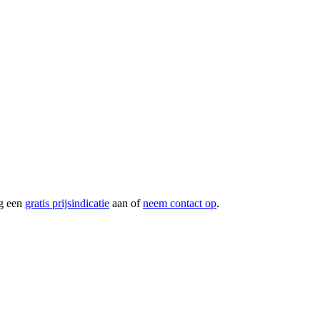
g een
gratis prijsindicatie
aan of
neem contact op
.