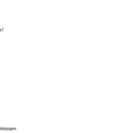
r?
itepaper.