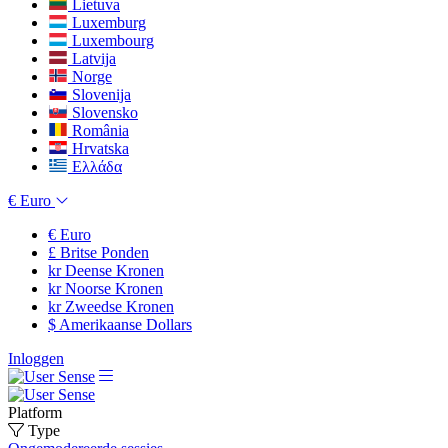
Lietuva
Luxemburg
Luxembourg
Latvija
Norge
Slovenija
Slovensko
România
Hrvatska
Ελλάδα
€
Euro
€
Euro
£
Britse Ponden
kr
Deense Kronen
kr
Noorse Kronen
kr
Zweedse Kronen
$
Amerikaanse Dollars
Inloggen
Platform
Type