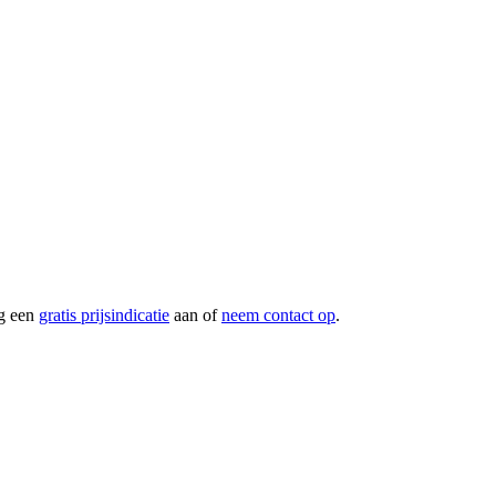
g een
gratis prijsindicatie
aan of
neem contact op
.