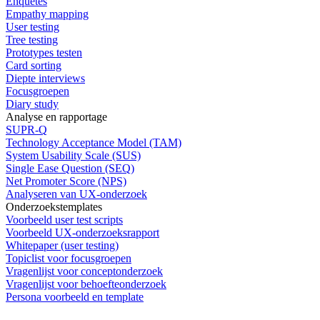
Enquêtes
Empathy mapping
User testing
Tree testing
Prototypes testen
Card sorting
Diepte interviews
Focusgroepen
Diary study
Analyse en rapportage
SUPR-Q
Technology Acceptance Model (TAM)
System Usability Scale (SUS)
Single Ease Question (SEQ)
Net Promoter Score (NPS)
Analyseren van UX-onderzoek
Onderzoekstemplates
Voorbeeld user test scripts
Voorbeeld UX-onderzoeksrapport
Whitepaper (user testing)
Topiclist voor focusgroepen
Vragenlijst voor conceptonderzoek
Vragenlijst voor behoefteonderzoek
Persona voorbeeld en template