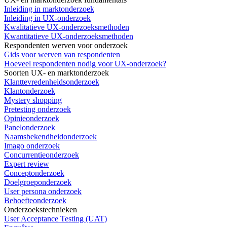
Inleiding in marktonderzoek
Inleiding in UX-onderzoek
Kwalitatieve UX-onderzoeksmethoden
Kwantitatieve UX-onderzoeksmethoden
Respondenten werven voor onderzoek
Gids voor werven van respondenten
Hoeveel respondenten nodig voor UX-onderzoek?
Soorten UX- en marktonderzoek
Klanttevredenheidsonderzoek
Klantonderzoek
Mystery shopping
Pretesting onderzoek
Opinieonderzoek
Panelonderzoek
Naamsbekendheidonderzoek
Imago onderzoek
Concurrentieonderzoek
Expert review
Conceptonderzoek
Doelgroeponderzoek
User persona onderzoek
Behoefteonderzoek
Onderzoekstechnieken
User Acceptance Testing (UAT)