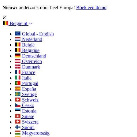
Nieuw:
onderzoek door heel Europa!
Boek een demo
.
België
nl
Global - English
Nederland
België
Belgique
Deutschland
Österreich
Danmark
France
Italia
Portugal
España
Sverige
Schweiz
Česko
Estonia
Suisse
Svizzera
Suomi
Magyarország