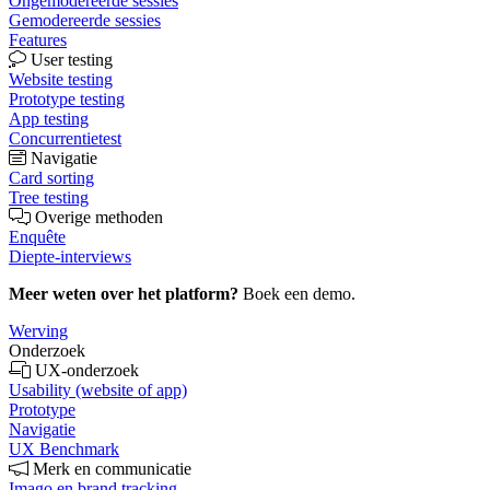
Ongemodereerde sessies
Gemodereerde sessies
Features
User testing
Website testing
Prototype testing
App testing
Concurrentietest
Navigatie
Card sorting
Tree testing
Overige methoden
Enquête
Diepte-interviews
Meer weten over het platform?
Boek een demo.
Werving
Onderzoek
UX-onderzoek
Usability (website of app)
Prototype
Navigatie
UX Benchmark
Merk en communicatie
Imago en brand tracking