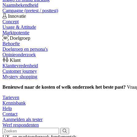
Naamsbekendheid
Campagne (pretest / posttest)
Innovatie
Concept
Usage & Attitude
Marktpotentie
Doelgroep
Behoefte
Doelgroep en persona's
Opinieonderzoek
Klant
Klanttevredenheid
Customer journey
Mystery shopping
Benieuwd naar de kosten of welk onderzoek het beste past?
Vraa
Tarieven
Kennisbank
Help
Contact
Aanmelden als tester
Werf respondenten
UX- en marktonderzoek fundamentals