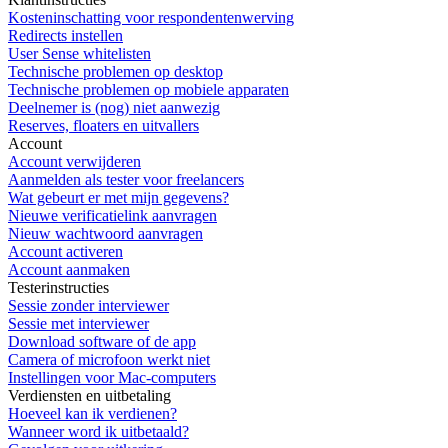
Kosteninschatting voor respondentenwerving
Redirects instellen
User Sense whitelisten
Technische problemen op desktop
Technische problemen op mobiele apparaten
Deelnemer is (nog) niet aanwezig
Reserves, floaters en uitvallers
Account
Account verwijderen
Aanmelden als tester voor freelancers
Wat gebeurt er met mijn gegevens?
Nieuwe verificatielink aanvragen
Nieuw wachtwoord aanvragen
Account activeren
Account aanmaken
Testerinstructies
Sessie zonder interviewer
Sessie met interviewer
Download software of de app
Camera of microfoon werkt niet
Instellingen voor Mac-computers
Verdiensten en uitbetaling
Hoeveel kan ik verdienen?
Wanneer word ik uitbetaald?