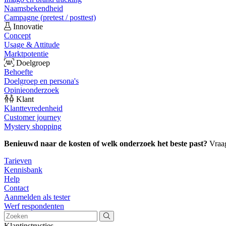
Naamsbekendheid
Campagne (pretest / posttest)
Innovatie
Concept
Usage & Attitude
Marktpotentie
Doelgroep
Behoefte
Doelgroep en persona's
Opinieonderzoek
Klant
Klanttevredenheid
Customer journey
Mystery shopping
Benieuwd naar de kosten of welk onderzoek het beste past?
Vraa
Tarieven
Kennisbank
Help
Contact
Aanmelden als tester
Werf respondenten
Klantinstructies