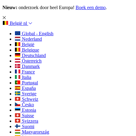
Nieuw:
onderzoek door heel Europa!
Boek een demo
.
België
nl
Global - English
Nederland
België
Belgique
Deutschland
Österreich
Danmark
France
Italia
Portugal
España
Sverige
Schweiz
Česko
Estonia
Suisse
Svizzera
Suomi
Magyarország