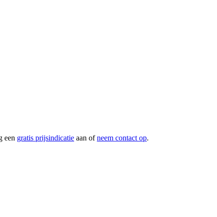
g een
gratis prijsindicatie
aan of
neem contact op
.