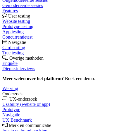
Ongemodereerde sessies
Gemodereerde sessies
Features
User testing
Website testing
Prototype testing
App testing
Concurrentietest
Navigatie
Card sorting
Tree testing
Overige methoden
Enquête
Diepte-interviews
Meer weten over het platform?
Boek een demo.
Werving
Onderzoek
UX-onderzoek
Usability (website of app)
Prototype
Navigatie
UX Benchmark
Merk en communicatie
Imago en brand tracking