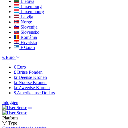
Lietuva
Luxemburg
Luxembourg
Latvija
Norge
Slovenija
Slovensko
România
Hrvatska
Ελλάδα
€
Euro
€
Euro
£
Britse Ponden
kr
Deense Kronen
kr
Noorse Kronen
kr
Zweedse Kronen
$
Amerikaanse Dollars
Inloggen
Platform
Type