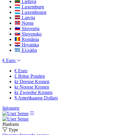
Lietuva
Luxemburg
Luxembourg
Latvija
Norge
Slovenija
Slovensko
România
Hrvatska
Ελλάδα
€
Euro
€
Euro
£
Britse Ponden
kr
Deense Kronen
kr
Noorse Kronen
kr
Zweedse Kronen
$
Amerikaanse Dollars
Inloggen
Platform
Type