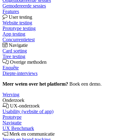
Ongemodereerde sessies
Gemodereerde sessies
Features
User testing
Website testing
Prototype testing
App testing
Concurrentietest
Navigatie
Card sorting
Tree testing
Overige methoden
Enquête
Diepte-interviews
Meer weten over het platform?
Boek een demo.
Werving
Onderzoek
UX-onderzoek
Usability (website of app)
Prototype
Navigatie
UX Benchmark
Merk en communicatie
Imago en brand tracking