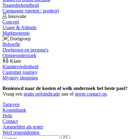
Naamsbekendheid
Campagne (pretest / posttest)
Innovatie
Concept
Usage & Attitude
Marktpotentie
Doelgroep
Behoefte
Doelgroep en persona's
Opinieonderzoek
Klant
Klanttevredenheid
Customer journey
Mystery shopping
Benieuwd naar de kosten of welk onderzoek het beste past?
Vraag een
gratis prijsindicatie
aan of
neem contact op
.
Tarieven
Kennisbank
Help
Contact
Aanmelden als tester
Werf respondenten