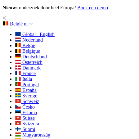
Nieuw:
onderzoek door heel Europa!
Boek een demo
.
België
nl
Global - English
Nederland
België
Belgique
Deutschland
Österreich
Danmark
France
Italia
Portugal
España
Sverige
Schweiz
Česko
Estonia
Suisse
Svizzera
Suomi
Magyarország