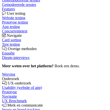
Ongemodereerde sessies
Gemodereerde sessies
Features
User testing
Website testing
Prototype testing
App testing
Concurrentietest
Navigatie
Card sorting
Tree testing
Overige methoden
Enquête
Diepte-interviews
Meer weten over het platform?
Boek een demo.
Werving
Onderzoek
UX-onderzoek
Usability (website of app)
Prototype
Navigatie
UX Benchmark
Merk en communicatie
Imago en brand tracking