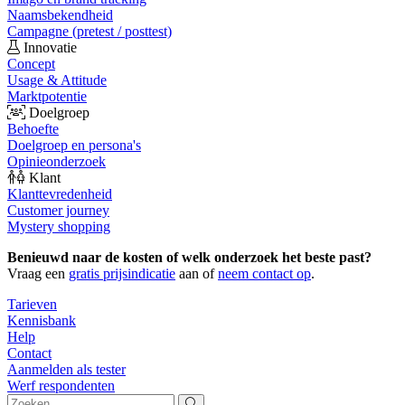
Naamsbekendheid
Campagne (pretest / posttest)
Innovatie
Concept
Usage & Attitude
Marktpotentie
Doelgroep
Behoefte
Doelgroep en persona's
Opinieonderzoek
Klant
Klanttevredenheid
Customer journey
Mystery shopping
Benieuwd naar de kosten of welk onderzoek het beste past?
Vraag een
gratis prijsindicatie
aan of
neem contact op
.
Tarieven
Kennisbank
Help
Contact
Aanmelden als tester
Werf respondenten