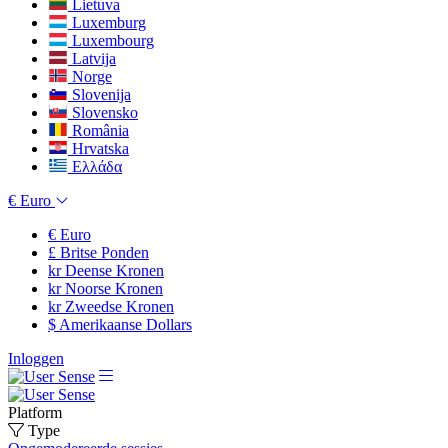
Lietuva
Luxemburg
Luxembourg
Latvija
Norge
Slovenija
Slovensko
România
Hrvatska
Ελλάδα
€
Euro
€
Euro
£
Britse Ponden
kr
Deense Kronen
kr
Noorse Kronen
kr
Zweedse Kronen
$
Amerikaanse Dollars
Inloggen
Platform
Type