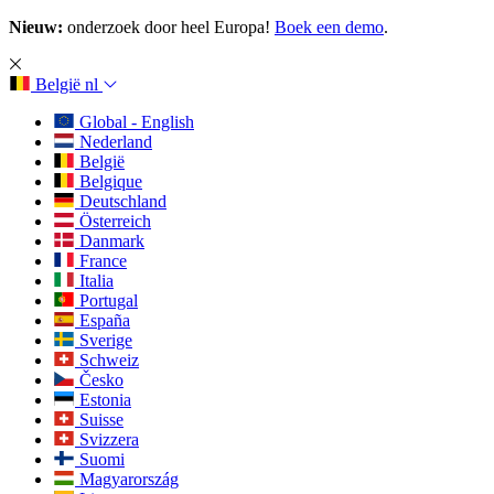
Nieuw:
onderzoek door heel Europa!
Boek een demo
.
België
nl
Global - English
Nederland
België
Belgique
Deutschland
Österreich
Danmark
France
Italia
Portugal
España
Sverige
Schweiz
Česko
Estonia
Suisse
Svizzera
Suomi
Magyarország